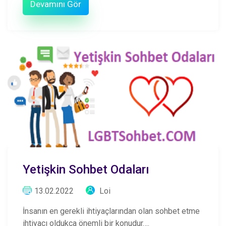
Devamını Gör
Yetişkin Sohbet Odaları
13.02.2022
Loi
İnsanın en gerekli ihtiyaçlarından olan sohbet etme
ihtiyacı oldukça önemli bir konudur….