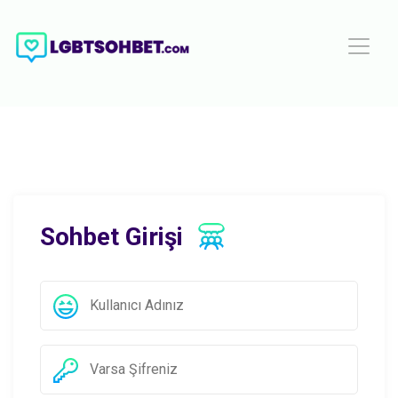
Sohbet Girişi