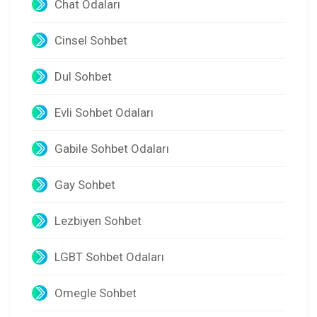
Chat Odaları
Cinsel Sohbet
Dul Sohbet
Evli Sohbet Odaları
Gabile Sohbet Odaları
Gay Sohbet
Lezbiyen Sohbet
LGBT Sohbet Odaları
Omegle Sohbet