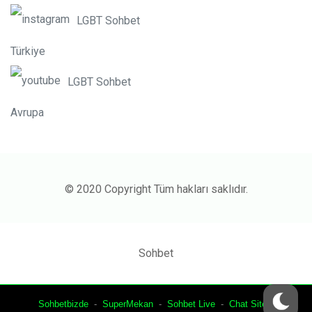
LGBT Sohbet
Türkiye
LGBT Sohbet
Avrupa
© 2020 Copyright Tüm hakları saklıdır.
Sohbet
Sohbetbizde
-
SuperMekan
-
Sohbet Live
-
Chat Sitesi