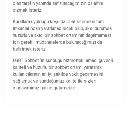
olan tarafın yanında saf tutacağımızın da altını
çizmek isteriz.
Kurallara uyulduğu koşulda Chat sitemizin tüm
imkanlarından yararlanabilecek olup, aksi durumda
huzurlu ve akıcı bir sohbet ortamının dağılmaması
için gerekli müdahalelerde bulunacağımızı da
belirtmek isteriz.
LGBT Sohbet ‘in sunduğu hizmetteki amacı güvenli,
kaliteli ve huzurlu bir sohbet ortamı yaratarak
kullanıcılarının en iyi şekilde vakit geçirmesini
sağlamak ve sunduğumuz kalite ile sizleri
müdavimimiz haline getirmektir.