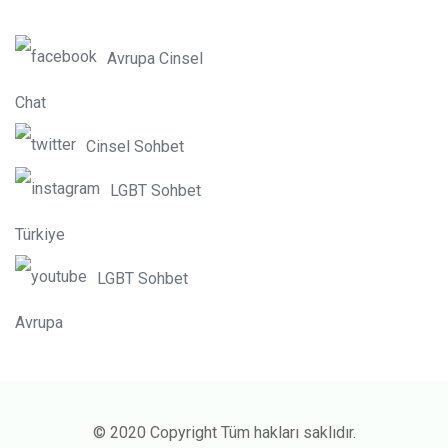
Avrupa Cinsel
Chat
Cinsel Sohbet
LGBT Sohbet
Türkiye
LGBT Sohbet
Avrupa
© 2020 Copyright Tüm hakları saklıdır.