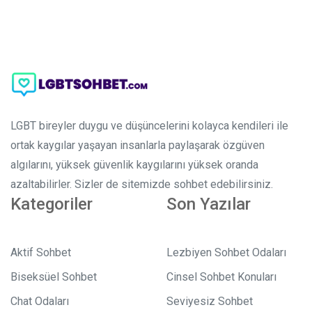
LGBT bireyler duygu ve düşüncelerini kolayca kendileri ile
ortak kaygılar yaşayan insanlarla paylaşarak özgüven
algılarını, yüksek güvenlik kaygılarını yüksek oranda
azaltabilirler. Sizler de sitemizde sohbet edebilirsiniz.
Kategoriler
Son Yazılar
Aktif Sohbet
Lezbiyen Sohbet Odaları
Biseksüel Sohbet
Cinsel Sohbet Konuları
Chat Odaları
Seviyesiz Sohbet