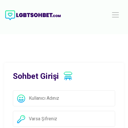
Sohbet Girişi