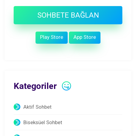
SOHBETE BAĞLAN
Play Store
App Store
Kategoriler
Aktif Sohbet
Biseksüel Sohbet