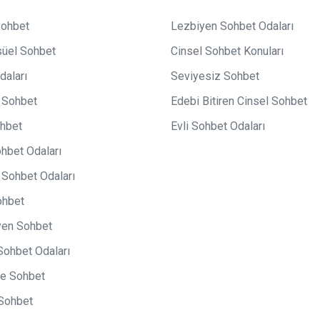
Sohbet
Lezbiyen Sohbet Odaları
süel Sohbet
Cinsel Sohbet Konuları
daları
Seviyesiz Sohbet
 Sohbet
Edebi Bitiren Cinsel Sohbet
ohbet
Evli Sohbet Odaları
ohbet Odaları
 Sohbet Odaları
ohbet
yen Sohbet
ohbet Odaları
e Sohbet
Sohbet