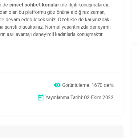
ri de
cinsel sohbet konuları
ile ilgili konuşmalardır.
ardan olan bu platformu göz önüne aldığınız zaman,
lde devam edebileceksiniz. Özellikle de karşınızdaki
a şanslı olacaksınız. Normal yaşantınızda deneyimli
rın asıl avantajı deneyimli kadınlarla konuşmaktır.
Görüntüleme: 1670 defa
Yayınlanma Tarihi: 02 Ekim 2022