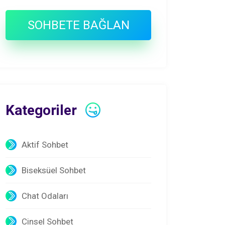
SOHBETE BAĞLAN
Kategoriler
Aktif Sohbet
Biseksüel Sohbet
Chat Odaları
Cinsel Sohbet