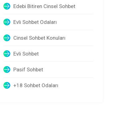
Edebi Bitiren Cinsel Sohbet
Evli Sohbet Odaları
Cinsel Sohbet Konuları
Evli Sohbet
Pasif Sohbet
+18 Sohbet Odaları