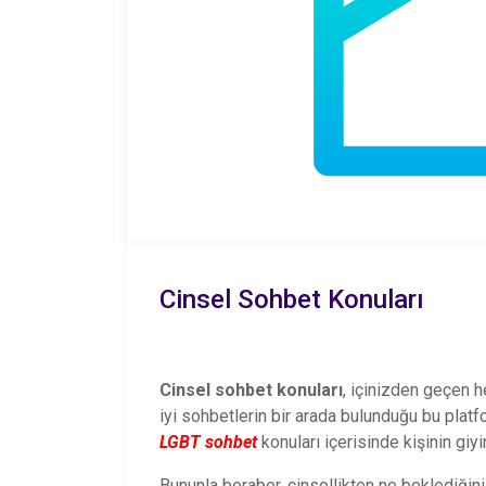
Cinsel Sohbet Konuları
Cinsel sohbet konuları
, içinizden geçen 
iyi sohbetlerin bir arada bulunduğu bu platfo
LGBT sohbet
konuları içerisinde kişinin giyi
Bununla beraber, cinsellikten ne beklediğini