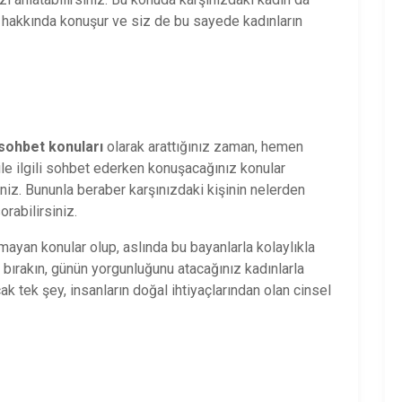
rı hakkında konuşur ve siz de bu sayede kadınların
 sohbet konuları
olarak arattığınız zaman, hemen
le ilgili sohbet ederken konuşacağınız konular
iniz. Bununla beraber karşınızdaki kişinin nelerden
orabilirsiniz.
yan konular olup, aslında bu bayanlarla kolaylıkla
a bırakın, günün yorgunluğunu atacağınız kadınlarla
k tek şey, insanların doğal ihtiyaçlarından olan
cinsel