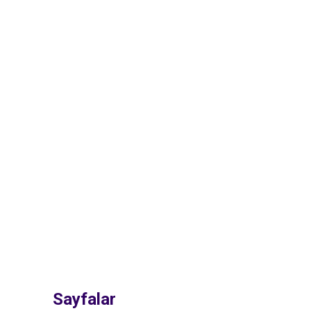
Sayfalar