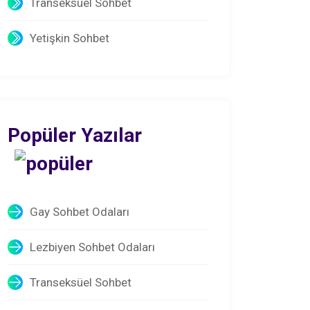
Transeksüel Sohbet
Yetişkin Sohbet
Popüler Yazılar
Gay Sohbet Odaları
Lezbiyen Sohbet Odaları
Transeksüel Sohbet