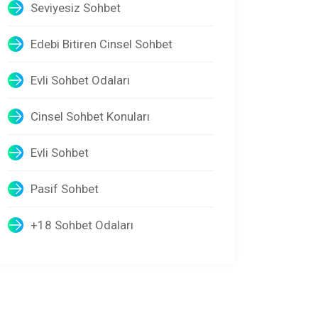
Seviyesiz Sohbet
Edebi Bitiren Cinsel Sohbet
Evli Sohbet Odaları
Cinsel Sohbet Konuları
Evli Sohbet
Pasif Sohbet
+18 Sohbet Odaları