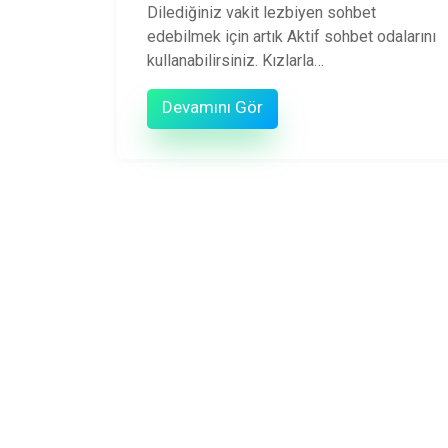
Dilediğiniz vakit lezbiyen sohbet
edebilmek için artık Aktif sohbet odalarını
kullanabilirsiniz. Kızlarla…
Devamını Gör