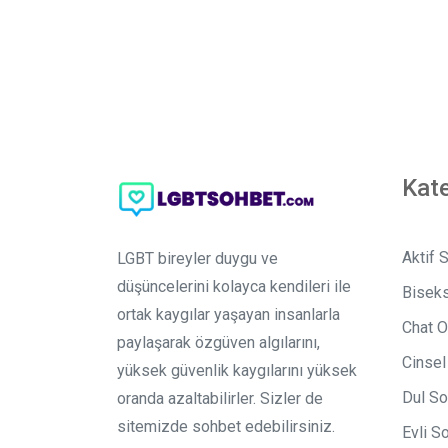
Kate
Aktif 
LGBT bireyler duygu ve
düşüncelerini kolayca kendileri ile
Bisek
ortak kaygılar yaşayan insanlarla
Chat O
paylaşarak özgüven algılarını,
Cinsel
yüksek güvenlik kaygılarını yüksek
Dul S
oranda azaltabilirler. Sizler de
sitemizde sohbet edebilirsiniz.
Evli S