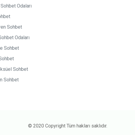
 Sohbet Odaları
ohbet
yen Sohbet
ohbet Odaları
e Sohbet
Sohbet
eksüel Sohbet
in Sohbet
© 2020 Copyright Tüm hakları saklıdır.