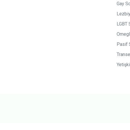
Gay S
Lezbi
LGBT S
Omegl
Pasif 
Trans
Yetişk