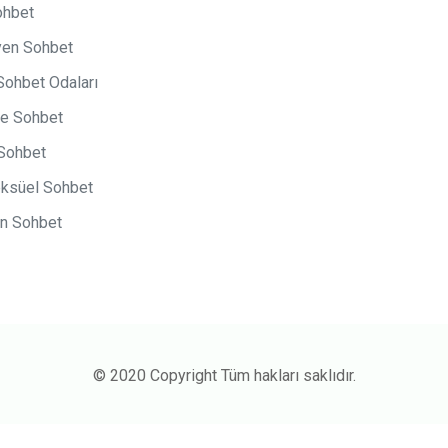
ohbet
yen Sohbet
ohbet Odaları
e Sohbet
Sohbet
eksüel Sohbet
in Sohbet
© 2020 Copyright Tüm hakları saklıdır.