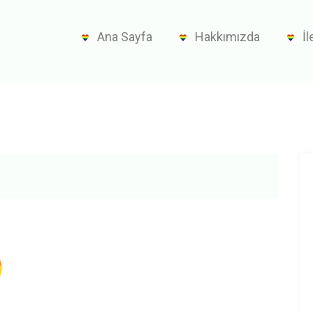
Ana Sayfa
Hakkımızda
İl